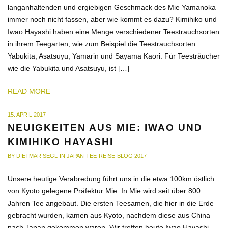
langanhaltenden und ergiebigen Geschmack des Mie Yamanoka
immer noch nicht fassen, aber wie kommt es dazu? Kimihiko und
Iwao Hayashi haben eine Menge verschiedener Teestrauchsorten
in ihrem Teegarten, wie zum Beispiel die Teestrauchsorten
Yabukita, Asatsuyu, Yamarin und Sayama Kaori. Für Teesträucher
wie die Yabukita und Asatsuyu, ist […]
READ MORE
ON
15. APRIL 2017
NEUIGKEITEN AUS MIE: IWAO UND
KIMIHIKO HAYASHI
BY
DIETMAR SEGL
IN
JAPAN-TEE-REISE-BLOG 2017
Unsere heutige Verabredung führt uns in die etwa 100km östlich
von Kyoto gelegene Präfektur Mie. In Mie wird seit über 800
Jahren Tee angebaut. Die ersten Teesamen, die hier in die Erde
gebracht wurden, kamen aus Kyoto, nachdem diese aus China
nach Japan gekommen waren. Wir treffen heute Iwao Hayashi